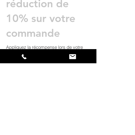
réduction de
10% sur votre
commande
Appliquez la récompense lors de votre
première commande.
Obtenir une récompense
© 2020 par Créatif Graphics